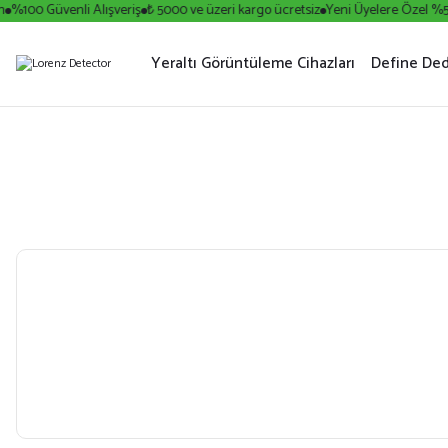
%100 Güvenli Alışveriş
₺ 5000 ve üzeri kargo ücretsiz
Yeni Üyelere Özel %5 
Yeraltı Görüntüleme Cihazları
Define Ded