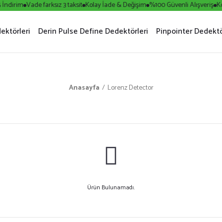
İndirim
Vade farksız 3 taksit
Kolay İade & Değişim
%100 Güvenli Alışveriş
Kol
ektörleri
Derin Pulse Define Dedektörleri
Pinpointer Dedektö
Anasayfa
Lorenz Detector
Ürün Bulunamadı.