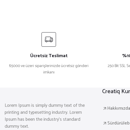
Ücretsiz Teslimat
%10
₺5000 ve üzeri siparişlerinizde ücretsiz gönderi
250 Bit SSL Se
imkanı
Creatiq Ku
Lorem Ipsum is simply dummy text of the
Hakkımızd
printing and typesetting industry. Lorem
Ipsum has been the industry's standard
Sürdürülebil
dummy text.