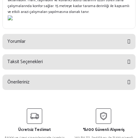
aktarılabilir. Hafif, taşınabilir ve kullanıcı dostu tasarımı uzun süreli saha
çalışmalarında konfor sağlar. 15 metreye kadar tarama derinliği ile kapsamlı
ve etkili arazi çalışmaları yapılmasına olanak tanır.
Yorumlar
Taksit Seçenekleri
Bu ürüne ilk yorumu siz yapın!
Önerileriniz
Yorum Yaz
Bu ürünün fiyat bilgisi, resim, ürün açıklamalarında ve diğer konularda
yetersiz gördüğünüz noktaları öneri formunu kullanarak tarafımıza
iletebilirsiniz.
Görüş ve önerileriniz için teşekkür ederiz.
Ücretsiz Teslimat
%100 Güvenli Alışveriş
Ürün resmi kalitesiz, bozuk veya görüntülenemiyor.
₺5000 ve üzeri siparişlerinizde ücretsiz
250 Bit SSL Sertifikası ile %100 güvenli