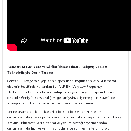
Genesis GFX40 Yeraltı Görüntüleme Cihazı – Gelişmiş VLF-EM
Teknolojisiyle Derin Tarama
Genesis GFX40, yeraltı yapılarının, gömülerin, boşlukların ve büyük metal
objelerin tespitinde kullanılan ileri VLF-EM (Very Low Frequency
Electromagnetic) teknolojisine sahip profesyonel bir yeraltı görüntüleme
cihazıdır. Geniş frekans aralığı ve gelişmiş sinyal işleme yapısı sayesinde
toprağın derinliklerine kadar net ve güvenilir veriler sunar.
Define aramaları ile birlikte arkeolojik, jeolojik ve arazi inceleme
çalışmalarında yüksek performanslı tarama imkanı sağlar. Kullanımı kolay
arayüzü, Bluetooth veri aktarımı ve yazılım desteği sayesinde saha
çalışmalarında hızlı ve verimli sonuçlar elde edilmesine yardımcı olur.