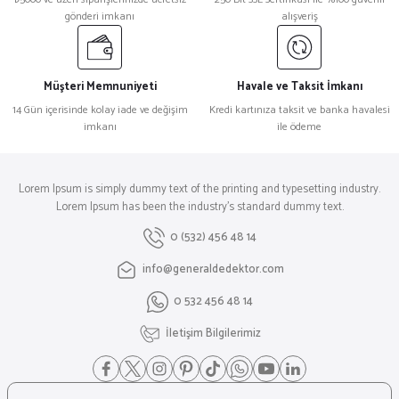
gönderi imkanı
alışveriş
Ürün açıklamasında eksik bilgiler bulunuyor.
Ürün bilgilerinde hatalar bulunuyor.
Ürün fiyatı diğer sitelerden daha pahalı.
Müşteri Memnuniyeti
Havale ve Taksit İmkanı
Bu ürüne benzer farklı alternatifler olmalı.
14 Gün içerisinde kolay iade ve değişim
Kredi kartınıza taksit ve banka havalesi
imkanı
ile ödeme
Lorem Ipsum is simply dummy text of the printing and typesetting industry.
Lorem Ipsum has been the industry's standard dummy text.
Gönder
0 (532) 456 48 14
info@generaldedektor.com
0 532 456 48 14
İletişim Bilgilerimiz