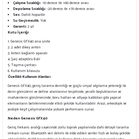
Çalışma Sıcaklığı:
-10 derece ile +60 derece arası
Depolama Sıcaklığı:
-20 derece ile +70 derece arası
Ses:
Dahili hoparlör
Su Geçirmezlik:
Yok
Garanti:
2 yıl
Kutu İçeriği
Genesis GFX40 ana ünite
2 adet dikey anten
Anten bağlantı aparatı
Şarj adaptörü 8.4V
Taşıma çantası
Kullanım kılavuzu
Özellikli Kullanım Alanları
Genesis GFX40, geniş tarama derinliği ve güçlü sinyal algılama yeteneği ile
derin gömülerin ve define alanlarının tespitinde, yeraltı boşluklarının ve
mahzenlerin görülmesinde, boru hatları ve altyapı kabloları gibi yapısal
elemanların belirlenmesinde etkili şekilde kullanılabilir. Arazi, arkeolojik ve
jeolojik keşif çalışmalarında yüksek performans sunar.
Neden Genesis GFX40
Geniş frekans aralığı sayesinde zorlu toprak yapılarında dahi detaylı tarama
imkanı sunar. Bluetooth veri iletimi ile elde edilen veriler hızlı ve kolay şekilde