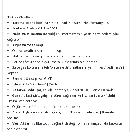
Teknik Özellikler
Tarama Teknolojisi:
VLF-EM (Düşük Frekanslı Elektromanyetik)
Frekans Aralığı:
0 kHz – 200 kHz
Maksimum Tarama Derinliği:
15 metre (zemin yapısına ve hedefe göre
değişebilir)
Algılama Yeteneği
Oda ve yeraltı boşluklarının tespiti
Mahzen ve mezar gibi yapı alanlarının belirlenmesi
Define gömüleri ve büyük metal kütlelerinin algılanması
Su ve gaz boruları ile telefon ve elektrik hatlarının yerinin tespit edilmesini
kapsar.
Ekran:
128 x 64 piksel GLCD
İşlemci:
ARM Cortex-M4 (168 MHz)
Batarya:
Dahili şarj edilebilir batarya, 2 adet 18650 Li-ion 2600 mAh
6 saatlik kesintisiz çalışma süresi sağlayan ve hızlı şarj destekli dahili
lityum-iyon batarya
Ölçüm verilerini saklamak için 7 dahili bellek
Android işletim sistemleri için uyumlu
Thuban Lodestar 3D
analiz
yazılımı
Veri Aktarımı:
Bluetooth bağlantı desteği 10 metre yarıçapında kablosuz
veri aktarımı