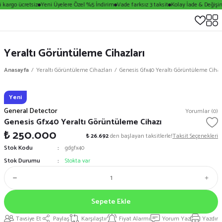
kargo ücretsiz
Yeni Üyelere Özel %5 İndirim
Vade farksız 3 taksit
Kolay İade & Değişim
Yeraltı Görüntüleme Cihazları
Anasayfa
Yeraltı Görüntüleme Cihazları
Genesis Gfx40 Yeraltı Görüntüleme Cihaz
Yeni
General Detector
Yorumlar (0)
Genesis Gfx40 Yeraltı Görüntüleme Cihazı
₺ 250.000
₺ 26.692
den başlayan taksitlerle!
Taksit Seçenekleri
Stok Kodu
gdgfx40
Stok Durumu
Stokta var
Sepete Ekle
Tavsiye Et
Paylaş
Karşılaştır
Fiyat Alarmı
Yorum Yaz
Yazdır