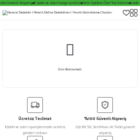
00 Güvenli Alışveriş
₺ 5000 ve üzeri kargo ücretsiz
Yeni Üyelere Özel %5 İndirim
Vade f
Ürün Bulunamadı.
Ücretsiz Teslimat
%100 Güvenli Alışveriş
₺5000 ve üzeri siparişlerinizde ücretsiz
250 Bit SSL Sertifikası ile %100 güvenli
gönderi imkanı
alışveriş